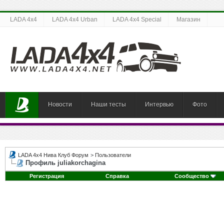
LADA 4x4
LADA 4x4 Urban
LADA 4x4 Special
Магазин
Новости
Наши тесты
Интервью
Фото
LADA 4x4 Нива Клуб Форум
>
Пользователи
Профиль juliakorchagina
Регистрация
Справка
Сообщество