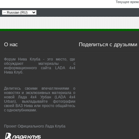
Текущее врем
О нас
Поделиться с друзьями
Форум Нива Клуба - это место, где
обсуждают материалы с
информационного сайта LADA 4x4
Нива Клуб.
Делитесь своими впечатлениями о
новостях и эксклюзивных материала о
новой Лада 4х4 Урбан (LADA 4x4
Urban), выкладывайте фотографии
своей ВАЗ Нива или просто общайтесь
с одноклубниками.
Проект Официального Лада Клуба