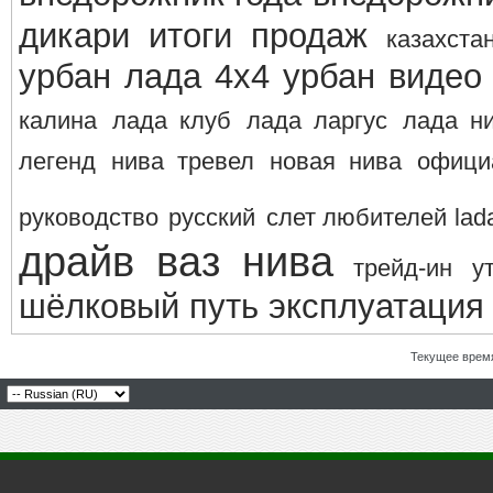
дикари
итоги продаж
казахста
урбан
лада 4х4 урбан видео
калина
лада клуб
лада ларгус
лада н
легенд
нива тревел
новая нива
офици
руководство
русский
слет любителей lad
драйв ваз нива
трейд-ин
у
шёлковый путь
эксплуатация
Текущее врем