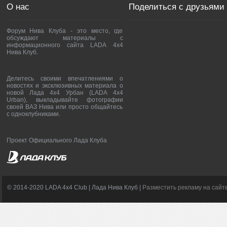
О нас
Поделиться с друзьями
Форум Нива Клуба - это место, где
обсуждают материалы с
информационного сайта LADA 4x4
Нива Клуб.
Делитесь своими впечатлениями о
новостях и эксклюзивных материала о
новой Лада 4х4 Урбан (LADA 4x4
Urban), выкладывайте фотографии
своей ВАЗ Нива или просто общайтесь
с одноклубниками.
Проект Официального Лада Клуба
© 2014-2020 LADA 4x4 Club | Лада Нива Клуб |
Разместить рекламу на сайт