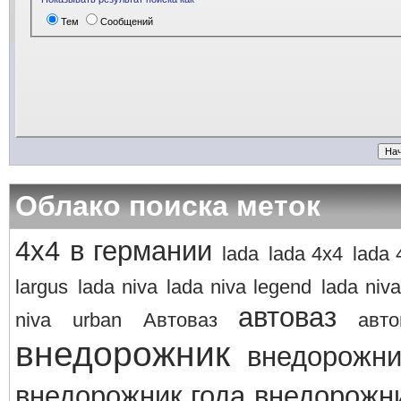
Тем
Сообщений
Облако поиска меток
4х4 в германии
lada
lada 4x4
lada 
largus
lada niva
lada niva legend
lada niva
автоваз
niva
urban
Автоваз
авто
внедорожник
внедорожни
внедорожник года
внедорожни