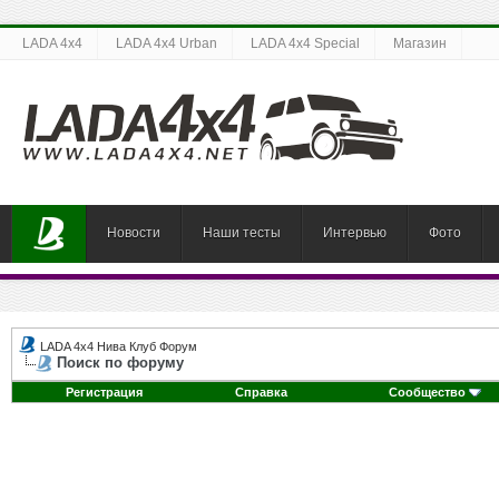
LADA 4x4
LADA 4x4 Urban
LADA 4x4 Special
Магазин
Новости
Наши тесты
Интервью
Фото
LADA 4x4 Нива Клуб Форум
Поиск по форуму
Регистрация
Справка
Сообщество