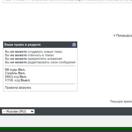
«
Предыдущ
Ваши права в разделе
Вы
не можете
создавать новые темы
Вы
не можете
отвечать в темах
Вы
не можете
прикреплять вложения
Вы
не можете
редактировать свои сообщения
BB коды
Вкл.
Смайлы
Вкл.
[IMG]
код
Вкл.
HTML код
Выкл.
Правила форума
Текущее врем