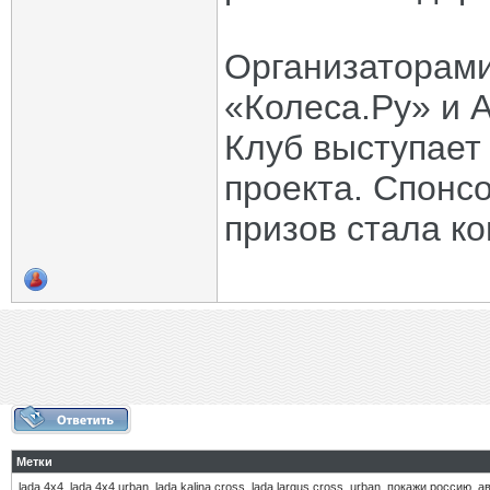
Организаторами
«Колеса.Ру» и
Клуб выступае
проекта. Спонс
призов стала ко
Метки
lada 4х4
,
lada 4х4 urban
,
lada kalina cross
,
lada largus cross
,
urban
,
покажи россию
,
а