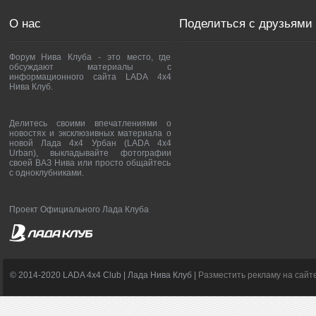
О нас
Поделиться с друзьями
Форум Нива Клуба - это место, где
обсуждают материалы с
информационного сайта LADA 4x4
Нива Клуб.
Делитесь своими впечатлениями о
новостях и эксклюзивных материала о
новой Лада 4х4 Урбан (LADA 4x4
Urban), выкладывайте фотографии
своей ВАЗ Нива или просто общайтесь
с одноклубниками.
Проект Официального Лада Клуба
© 2014-2020 LADA 4x4 Club | Лада Нива Клуб |
Разместить рекламу на сайт