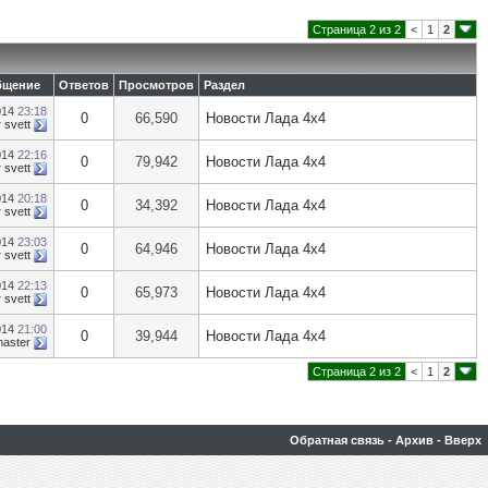
Страница 2 из 2
<
1
2
бщение
Ответов
Просмотров
Раздел
014
23:18
0
66,590
Новости Лада 4х4
т
svett
014
22:16
0
79,942
Новости Лада 4х4
т
svett
014
20:18
0
34,392
Новости Лада 4х4
т
svett
014
23:03
0
64,946
Новости Лада 4х4
т
svett
014
22:13
0
65,973
Новости Лада 4х4
т
svett
014
21:00
0
39,944
Новости Лада 4х4
aster
Страница 2 из 2
<
1
2
Обратная связь
-
Архив
-
Вверх