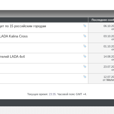
Последнее соо
дет по 15 российским городам
06.10.2
о
LADA Kalina Cross
03.10.2
о
01.10.2
о
телей LADA 4х4
14.08.2
о
23.07.2
о
12.07.2
от
Wishm
Текущее время:
23:35
. Часовой пояс GMT +4.