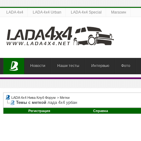
LADA 4x4
LADA 4x4 Urban
LADA 4x4 Special
Магазин
Новости
Наши тесты
Интервью
Фото
LADA 4x4 Нива Клуб Форум
>
Метки
Темы с меткой
лада 4х4 урбан
Регистрация
Справка